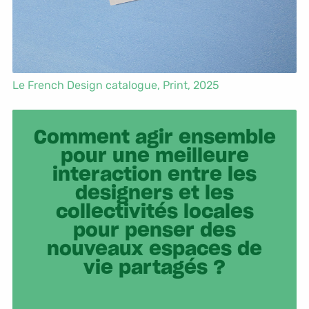
Le French Design catalogue,
Print
, 2025
Comment agir ensemble
pour une meilleure
interaction entre les
designers et les
collectivités locales
pour penser des
nouveaux espaces de
vie partagés ?