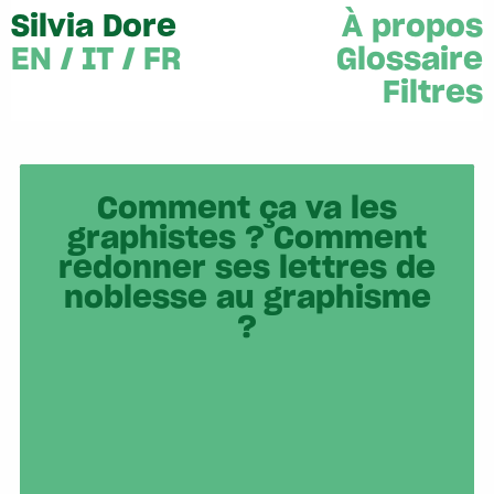
Silvia Dore
À propos
EN
/
IT
/
FR
Glossaire
Filtres
Comment ça va les
graphistes ? Comment
redonner ses lettres de
noblesse au graphisme
?